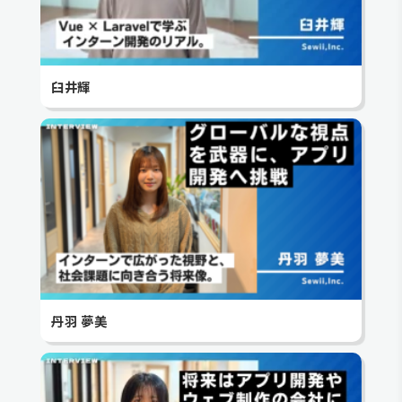
臼井輝
丹羽 夢美