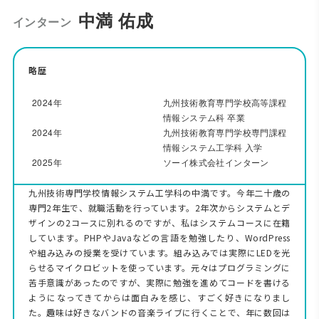
中満 佑成
インターン
略歴
2024年
九州技術教育専門学校高等課程
情報システム科 卒業
2024年
九州技術教育専門学校専門課程
情報システム工学科 入学
2025年
ソーイ株式会社インターン
九州技術専門学校情報システム工学科の中満です。今年二十歳の
専門2年生で、就職活動を行っています。2年次からシステムとデ
ザインの2コースに別れるのですが、私はシステムコースに在籍
しています。PHPやJavaなどの言語を勉強したり、WordPress
や組み込みの授業を受けています。組み込みでは実際にLEDを光
らせるマイクロビットを使っています。元々はプログラミングに
苦手意識があったのですが、実際に勉強を進めてコードを書ける
ようになってきてからは面白みを感じ、すごく好きになりまし
た。趣味は好きなバンドの音楽ライブに行くことで、年に数回は