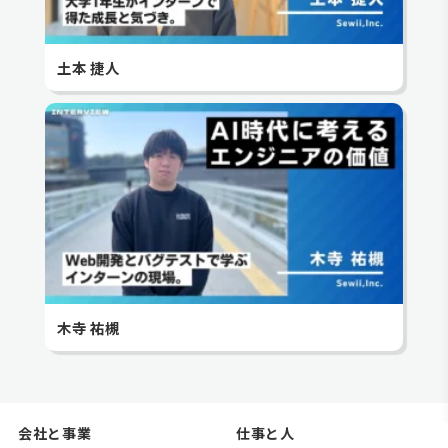
土本 捷人
木寺 祐槻
会社と事業
仕事と人